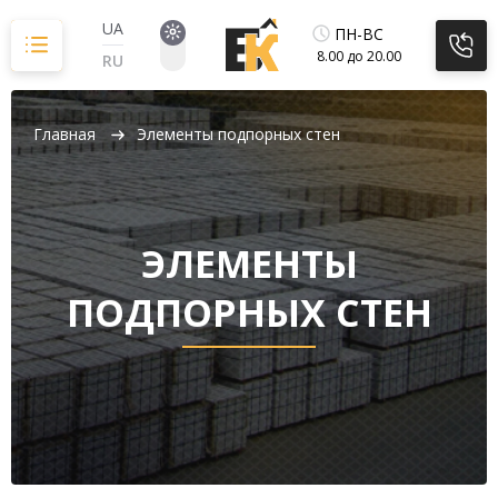
Перейти
к
UA
ПН-ВС
содержимому
8.00 до 20.00
RU
Главная
Элементы подпорных стен
ЭЛЕМЕНТЫ
ПОДПОРНЫХ СТЕН