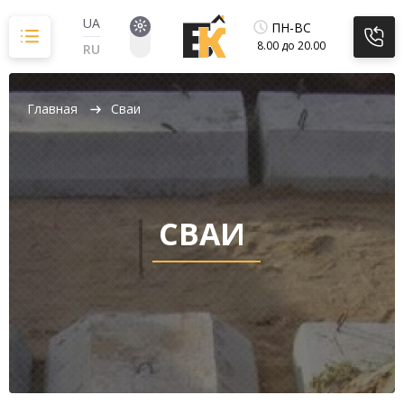
Перейти
к
UA
ПН-ВС
содержимому
8.00 до 20.00
RU
Главная
Сваи
СВАИ