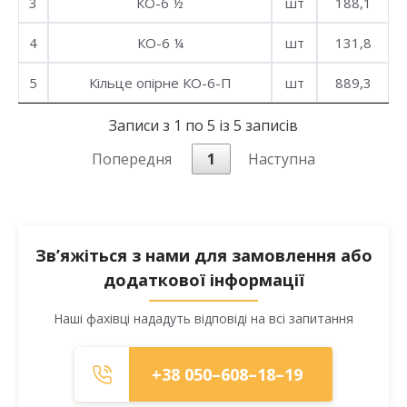
3
КО-6 ½
шт
188,1
4
КО-6 ¼
шт
131,8
5
Кільце опірне КО-6-П
шт
889,3
Записи з 1 по 5 із 5 записів
Попередня
1
Наступна
Зв’яжіться з нами для замовлення або
додаткової інформації
Наші фахівці нададуть відповіді на всі запитання
+38 050–608–18–19