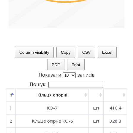
Column visibility
Copy
CSV
Excel
PDF
Print
Показати
записів
Пошук:
1
Кільця опорні
1
КО-7
шт
410,4
2
Кільце опірне КО-6
шт
328,3