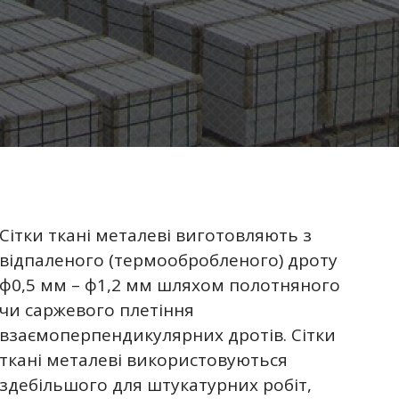
Сітки ткані металеві виготовляють з
відпаленого (термообробленого) дроту
ф0,5 мм – ф1,2 мм шляхом полотняного
чи саржевого плетіння
взаємоперпендикулярних дротів. Сітки
ткані металеві використовуються
здебільшого для штукатурних робіт,