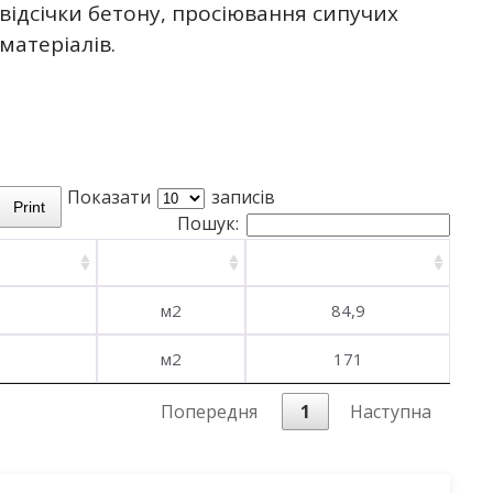
відсічки бетону, просіювання сипучих
матеріалів.
Показати
записів
Print
Пошук:
м2
84,9
м2
171
Попередня
1
Наступна