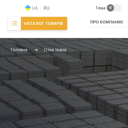
Перейти
до
UA
RU
Тема
вмісту
ПРО КОМПАНІЮ
КАТАЛОГ ТОВАРІВ
Головна
Сітка ткана