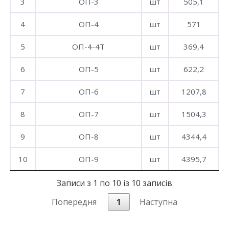
3
ОП-3
шт
505,1
4
ОП-4
шт
571
5
ОП-4-4Т
шт
369,4
6
ОП-5
шт
622,2
7
ОП-6
шт
1207,8
8
ОП-7
шт
1504,3
9
ОП-8
шт
4344,4
10
ОП-9
шт
4395,7
Записи з 1 по 10 із 10 записів
Попередня
1
Наступна