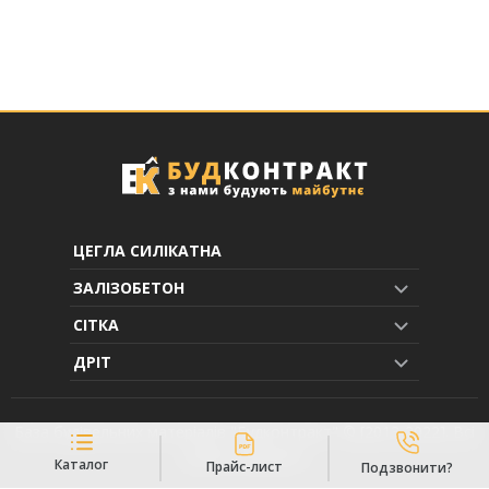
ЦЕГЛА СИЛІКАТНА
ЗАЛІЗОБЕТОН
СІТКА
ДРІТ
База будівельних матеріалів "Будконтракт" © [2013-2022]. Всі
права захищені.
Каталог
Прайс-лист
Подзвонити?