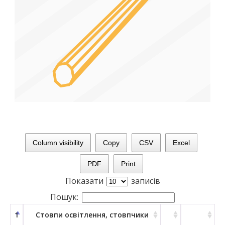
Column visibility
Copy
CSV
Excel
PDF
Print
Показати
записів
Пошук:
1
Стовпи освітлення, стовпчики