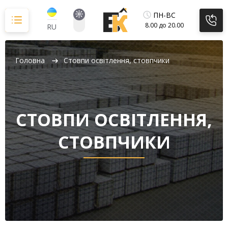
Перейти
до
ПН-ВС
вмісту
8.00 до 20.00
RU
Головна
Стовпи освітлення, стовпчики
СТОВПИ ОСВІТЛЕННЯ,
СТОВПЧИКИ