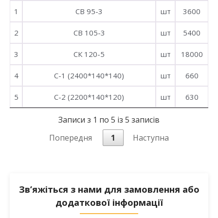
1
СВ 95-3
шт
3600
2
СВ 105-3
шт
5400
3
СК 120-5
шт
18000
4
С-1 (2400*140*140)
шт
660
5
С-2 (2200*140*120)
шт
630
Записи з 1 по 5 із 5 записів
Попередня
1
Наступна
Зв’яжіться з нами для замовлення або
додаткової інформації