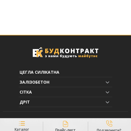
ЦЕГЛА СИЛІКАТНА
ЗАЛІЗОБЕТОН
СІТКА
ДРІТ
База будівельних матеріалів "Будконтракт" © [2013-2022]. Всі
права захищені.
Каталог
Прайс-лист
Подзвонити?