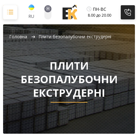
Перейти
до
ПН-ВС
вмісту
8.00 до 20.00
RU
Головна
Плити безопалубочни екструдерні
ПЛИТИ
БЕЗОПАЛУБОЧНИ
ЕКСТРУДЕРНІ