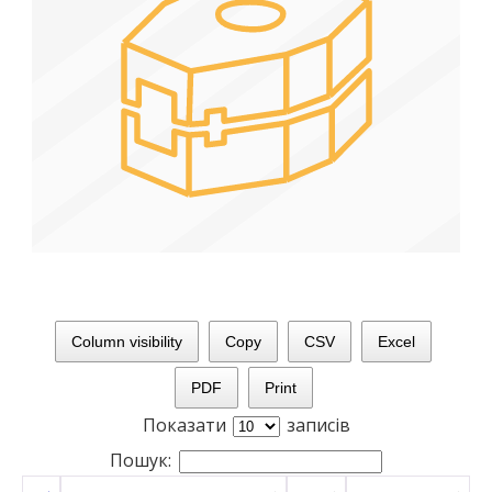
Column visibility
Copy
CSV
Excel
PDF
Print
Показати
записів
Пошук: