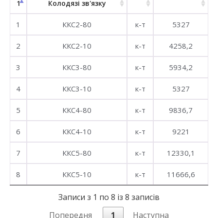
1
Колодязі зв'язку
1
ККС2-80
к-т
5327
2
ККС2-10
к-т
4258,2
3
ККС3-80
к-т
5934,2
4
ККС3-10
к-т
5327
5
ККС4-80
к-т
9836,7
6
ККС4-10
к-т
9221
7
ККС5-80
к-т
12330,1
8
ККС5-10
к-т
11666,6
Записи з 1 по 8 із 8 записів
Попередня
1
Наступна