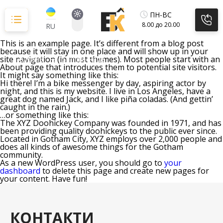
Перейти
до
ПН-ВС
вмісту
8.00 до 20.00
RU
This is an example page. It’s different from a blog post
because it will stay in one place and will show up in your
site navigation (in most themes). Most people start with an
Головна
Sample Page
About page that introduces them to potential site visitors.
It might say something like this:
Hi there! I’m a bike messenger by day, aspiring actor by
night, and this is my website. I live in Los Angeles, have a
great dog named Jack, and I like piña coladas. (And gettin’
caught in the rain.)
…or something like this:
The XYZ Doohickey Company was founded in 1971, and has
been providing quality doohickeys to the public ever since.
Located in Gotham City, XYZ employs over 2,000 people and
does all kinds of awesome things for the Gotham
community.
As a new WordPress user, you should go to
your
dashboard
to delete this page and create new pages for
your content. Have fun!
КОНТАКТИ