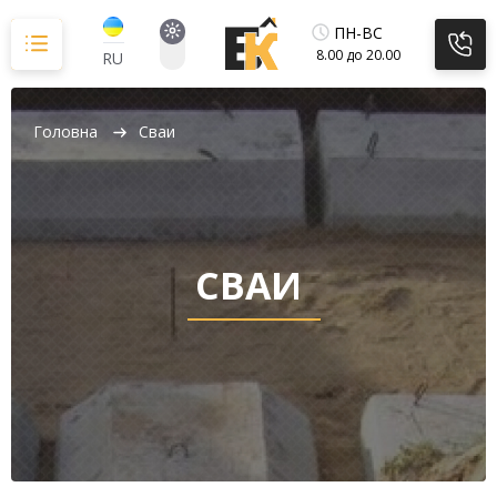
Перейти
до
ПН-ВС
вмісту
8.00 до 20.00
RU
Головна
Сваи
СВАИ