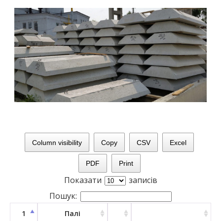
Column visibility
Copy
CSV
Excel
PDF
Print
Показати
записів
Пошук:
1
Палі